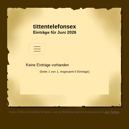
tittentelefonsex
Einträge für Juni 2026
Keine Einträge vorhanden
(Seite 1 von 1, insgesamt 0 Einträge)
Parts of this serendipity template are by Abdussamad Abdurrazzaq and
Jari Turkia
.