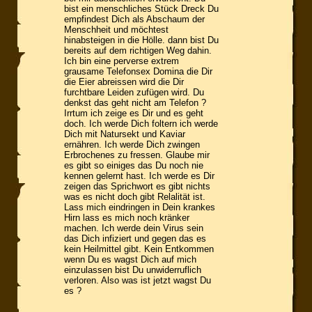
bist ein menschliches Stück Dreck Du
empfindest Dich als Abschaum der
Menschheit und möchtest
hinabsteigen in die Hölle. dann bist Du
bereits auf dem richtigen Weg dahin.
Ich bin eine perverse extrem
grausame Telefonsex Domina die Dir
die Eier abreissen wird die Dir
furchtbare Leiden zufügen wird. Du
denkst das geht nicht am Telefon ?
Irrtum ich zeige es Dir und es geht
doch. Ich werde Dich foltern ich werde
Dich mit Natursekt und Kaviar
ernähren. Ich werde Dich zwingen
Erbrochenes zu fressen. Glaube mir
es gibt so einiges das Du noch nie
kennen gelernt hast. Ich werde es Dir
zeigen das Sprichwort es gibt nichts
was es nicht doch gibt Relalität ist.
Lass mich eindringen in Dein krankes
Hirn lass es mich noch kränker
machen. Ich werde dein Virus sein
das Dich infiziert und gegen das es
kein Heilmittel gibt. Kein Entkommen
wenn Du es wagst Dich auf mich
einzulassen bist Du unwiderruflich
verloren. Also was ist jetzt wagst Du
es ?