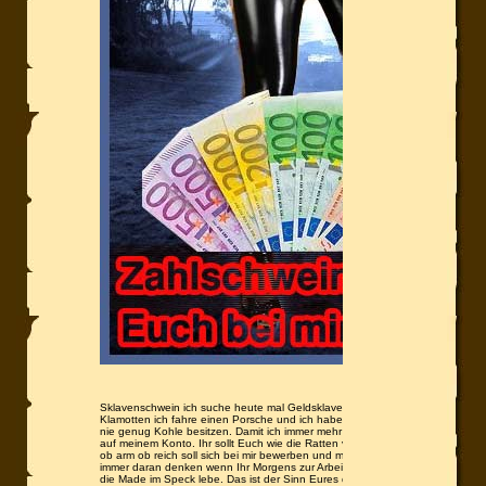
Sklavenschwein ich suche heute mal Geldsklaven das sind nämlich im Moment 
Klamotten ich fahre einen Porsche und ich habe immer genügend Geld dabei u
nie genug Kohle besitzen. Damit ich immer mehr und mehr Geld von Euch Za
auf meinem Konto. Ihr sollt Euch wie die Ratten vermehren deshalb meldet E
ob arm ob reich soll sich bei mir bewerben und mir seine Kohl zukommen lass
immer daran denken wenn Ihr Morgens zur Arbeit fahrt, ihr arbeitet dafür das
die Made im Speck lebe. Das ist der Sinn Eures dreckigen Sklavenlebens ei