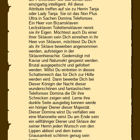
einzigartig intelligent. All diese
Attribute treffen auf sie zu Herrin Tanja
oder Lady Tanja. Sie ist das Non Plus
Ultra in Sachen Domina Telefonsex.
Ein Heer von Bizarrsklaven
Lecksklaven Toilettensklaven nennt
sie ihr Eigen. Möchtest auch Du einer
ihrer Sklaven sein Dich einreihen in ihr
Heer von Sklaven, möchtest Du Dich
als ihr Sklave bewerben angenommen
werden, aufsteigen in der
Sklavenhierachie. Gedemütigt mit
Kaviar und Natursekt gespeist werden.
Brutal ausgepeitscht und gefoltert
werden. Willst Du eintreten in dieses
Schattenreich das für Dich zur Hölle
werden wird. Dann bewerbe Dich bei
Dieser Königin der Nacht dieser
wunderschönen und fantastischen
Telefonsex Domina die Dir ihre
Schrecken zeigen wird. Lerne ihre
dunkle Seite ausgiebig kennen werde
ein höriger Diener dieser Majestät.
Dieser Domina wirst Du verfallen wie
eine Marionette wirst Du am Ende sein
ein willfähriger Diener und Sklave der
seiner Herrin jeden Wunsch von den
Lippen abliest und dem keine
Grausamkeit schlimm genug sein