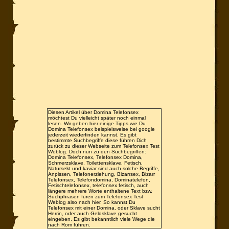
Diesen Artikel über Domina Telefonsex
möchtest Du vielleicht später noch einmal
lesen. Wir geben hier einige Tipps wie Du
Domina Telefonsex beispielsweise bei google
jederzeit wiederfinden kannst. Es gibt
bestimmte Suchbegriffe diese führen Dich
zurück zu dieser Webseite zum Telefonsex Test
Weblog. Doch nun zu den Suchbegriffen:
Domina Telefonsex, Telefonsex Domina,
Schmerzsklave, Toilettensklave, Fetisch,
Natursekt und kaviar sind auch solche Begriffe,
Anpissen, Telefonerziehung, Bizarrsex, Bizarr
Telefonsex, Telefondomina, Dominatelefon,
Fetischtelefonsex, telefonsex fetisch, auch
längere mehrere Worte enthaltene Text bzw.
Suchphrasen füren zum Telefonsex Test
Weblog also nach hier. So kannst Du
Telefonsex mit einer Domina, oder Sklave sucht
Herrin, oder auch Geldsklave gesucht
eingeben. Es gibt bekanntlich viele Wege die
nach Rom führen.