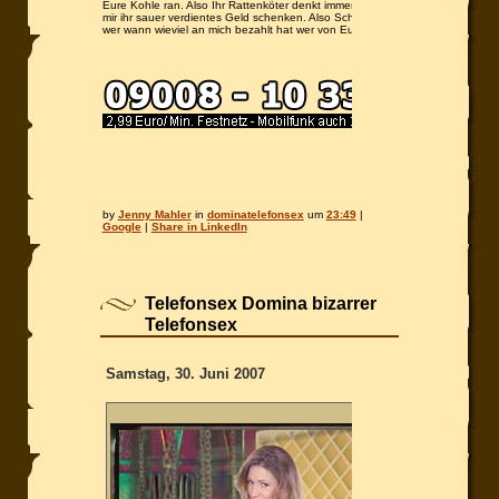
Eure Kohle ran. Also Ihr Rattenköter denkt immer schön daran lasst uns alle
mir ihr sauer verdientes Geld schenken. Also Schweinehunde ran ans Telefon
wer wann wieviel an mich bezahlt hat wer von Euch der größte Depp ist soz
by
Jenny Mahler
in
dominatelefonsex
um
23:49
|
Google
|
Share in LinkedIn
Telefonsex Domina bizarrer
Telefonsex
Samstag, 30. Juni 2007