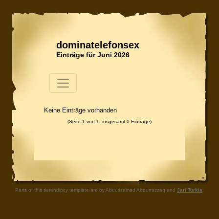
dominatelefonsex
Einträge für Juni 2026
Keine Einträge vorhanden
(Seite 1 von 1, insgesamt 0 Einträge)
Parts of this serendipity template are by Abdussamad Abdurrazzaq and
Jari Turkia
.